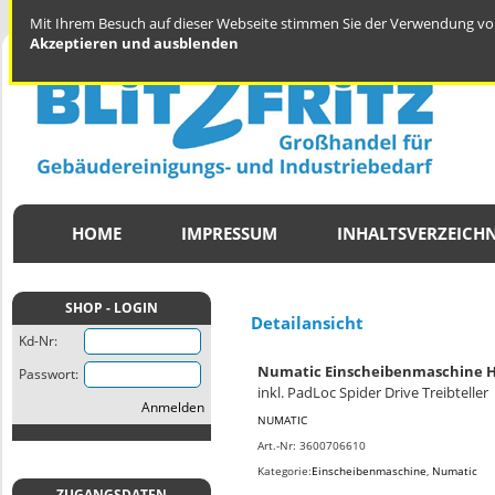
Mit Ihrem Besuch auf dieser Webseite stimmen Sie der Verwendung von
Akzeptieren und ausblenden
HOME
IMPRESSUM
INHALTSVERZEICHN
SHOP - LOGIN
Detailansicht
Kd-Nr:
Numatic Einscheibenmaschine 
Passwort:
inkl. PadLoc Spider Drive Treibteller
Anmelden
NUMATIC
Art.-Nr: 3600706610
Kategorie:
Einscheibenmaschine
,
Numatic
ZUGANGSDATEN