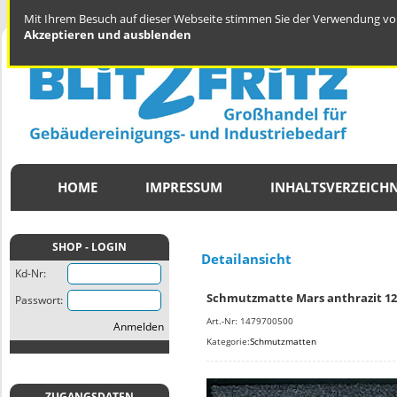
Mit Ihrem Besuch auf dieser Webseite stimmen Sie der Verwendung von
Akzeptieren und ausblenden
HOME
IMPRESSUM
INHALTSVERZEICHN
SHOP - LOGIN
Detailansicht
Kd-Nr:
Schmutzmatte Mars anthrazit 12
Passwort:
Art.-Nr: 1479700500
Anmelden
Kategorie:
Schmutzmatten
ZUGANGSDATEN