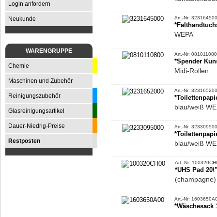
Login anfordern
Art.-Nr: 32316450
Neukunde
*Falthandtuch
WEPA
WARENGRUPPE
Art.-Nr: 08101108
*Spender Kuns
Chemie
Midi-Rollen
Maschinen und Zubehör
Art.-Nr: 32316520
Reinigungszubehör
*Toilettenpap
blau/weiß W
Glasreinigungsartikel
Dauer-Niedrig-Preise
Art.-Nr: 32330950
*Toilettenpapi
Restposten
blau/weiß W
Art.-Nr: 100320CH
*UHS Pad 20\"
(champagne)
Art.-Nr: 1603650A
*Wäschesack 