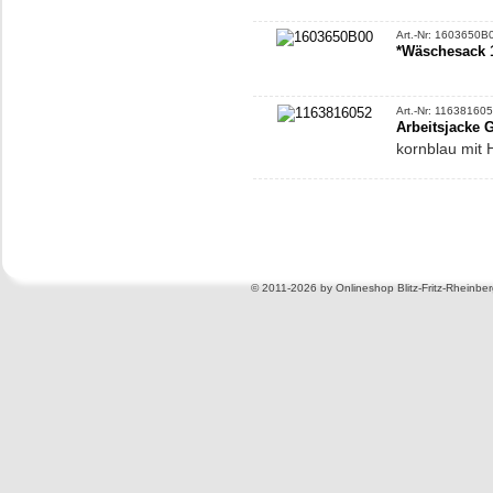
Art.-Nr: 1603650B
*Wäschesack 1
Art.-Nr: 11638160
Arbeitsjacke 
kornblau mit 
©
2011-2026 by Onlineshop Blitz-Fritz-Rheinbe