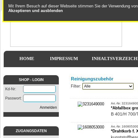
Mit Ihrem Besuch auf dieser Webseite stimmen Sie der Verwendung von
Akzeptieren und ausblenden
HOME
IMPRESSUM
INHALTSVERZEICH
Reinigungszubehör
SHOP - LOGIN
Filter:
Kd-Nr:
Passwort:
Art.-Nr: 32316490
*Abfallbox gr
Anmelden
B 401/H 700
Art.-Nr: 16080530
*Drahtkorb f.
ZUGANGSDATEN
kunststoffbes