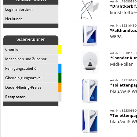
Art.-Nr: 16080530
*Drahtkorb f
Login anfordern
kunststoffbe
Neukunde
Art.-Nr: 32316450
*Falthandtuc
WEPA
WARENGRUPPE
Chemie
Art.-Nr: 08101108
*Spender Kuns
Maschinen und Zubehör
Midi-Rollen
Reinigungszubehör
Glasreinigungsartikel
Art.-Nr: 32316520
*Toilettenpa
Dauer-Niedrig-Preise
blau/weiß W
Restposten
Art.-Nr: 32330950
*Toilettenpap
blau/weiß W