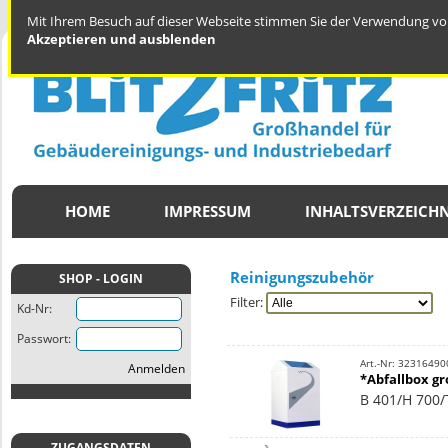
Mit Ihrem Besuch auf dieser Webseite stimmen Sie der Verwendung von
Akzeptieren und ausblenden
HOME
IMPRESSUM
INHALTSVERZEICHN
Reinigungszubehör
SHOP - LOGIN
Filter:
Kd-Nr:
Passwort:
Art.-Nr: 32316490
Anmelden
*Abfallbox g
B 401/H 700
ZUGANGSDATEN