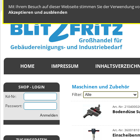
Mit Ihrem Besuch auf dieser Webseite stimmen Sie der Verwendung von
Akzeptieren und ausblenden
HOME
IMPRESSUM
INHALTSVERZEICHN
Maschinen und Zubehör
SHOP - LOGIN
Filter:
Kd-Nr:
Passwort:
Art.-Nr: 21040002
Bodendüse Sup
Anmelden
Art.-Nr: 36001810
Einscheiben
ZUGANGSDATEN