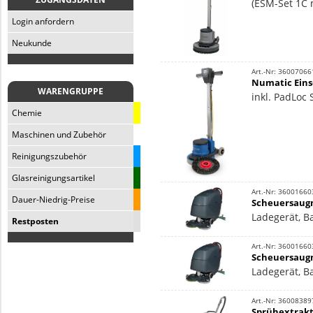
(ESM-Set 1C 
Login anfordern
Neukunde
Art.-Nr: 36007066
Numatic Ein
WARENGRUPPE
inkl. PadLoc 
Chemie
Maschinen und Zubehör
Reinigungszubehör
Glasreinigungsartikel
Art.-Nr: 36001660
Dauer-Niedrig-Preise
Scheuersaugm
Ladegerät, Ba
Restposten
Art.-Nr: 36001660
Scheuersaugm
Ladegerät, Ba
Art.-Nr: 36008389
Sprühextrakt