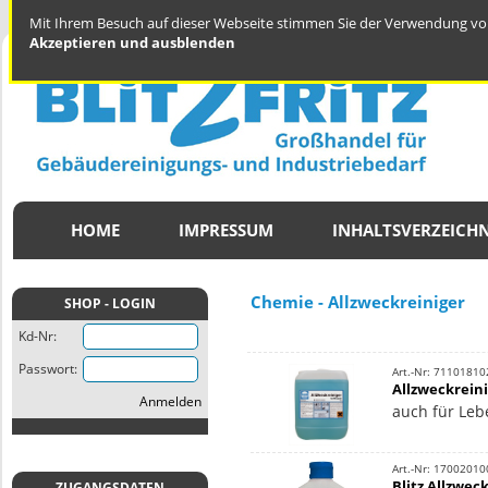
Mit Ihrem Besuch auf dieser Webseite stimmen Sie der Verwendung von
Akzeptieren und ausblenden
HOME
IMPRESSUM
INHALTSVERZEICHN
Chemie - Allzweckreiniger
SHOP - LOGIN
Kd-Nr:
Passwort:
Art.-Nr: 71101810
Allzweckreinig
Anmelden
auch für Leb
Art.-Nr: 17002010
Blitz Allzweck
ZUGANGSDATEN