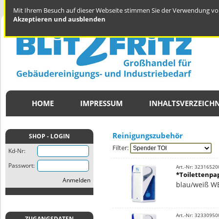
Mit Ihrem Besuch auf dieser Webseite stimmen Sie der Verwendung von
Akzeptieren und ausblenden
HOME
IMPRESSUM
INHALTSVERZEICHN
Reinigungszubehör
SHOP - LOGIN
Filter:
Kd-Nr:
Passwort:
Art.-Nr: 32316520
*Toilettenpa
Anmelden
blau/weiß W
Art.-Nr: 32330950
ZUGANGSDATEN