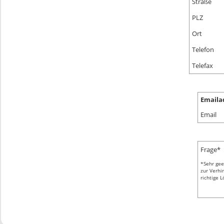
Straße
PLZ
Ort
Telefon
Telefax
Emaila
Email
Frage*
*Sehr gee
zur Verhi
richtige L