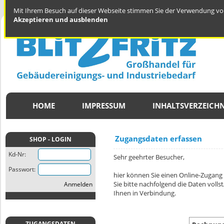
Mit Ihrem Besuch auf dieser Webseite stimmen Sie der Verwendung von
Akzeptieren und ausblenden
HOME
IMPRESSUM
INHALTSVERZEICHN
Zugangsdaten erfassen
SHOP - LOGIN
Kd-Nr:
Sehr geehrter Besucher,
Passwort:
hier können Sie einen Online-Zugang
Sie bitte nachfolgend die Daten voll
Anmelden
Ihnen in Verbindung.
ZUGANGSDATEN