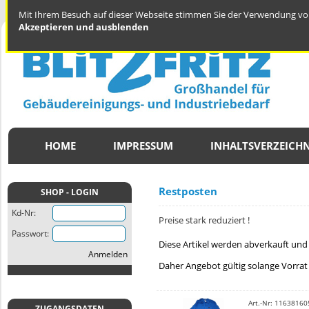
Mit Ihrem Besuch auf dieser Webseite stimmen Sie der Verwendung von
Akzeptieren und ausblenden
HOME
IMPRESSUM
INHALTSVERZEICHN
Restposten
SHOP - LOGIN
Kd-Nr:
Preise stark reduziert !
Passwort:
Diese Artikel werden abverkauft und 
Anmelden
Daher Angebot gültig solange Vorrat 
Art.-Nr: 11638160
ZUGANGSDATEN